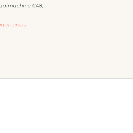
naaimachine €48,-
naaicursus