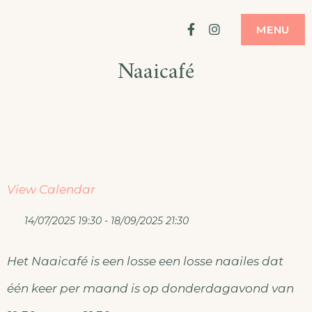
Ga
ATELIER
MODE MAKEN
Facebook
Instagram
MENU
naar
Naaicafé
de
inhoud
View Calendar
14/07/2025 19:30 - 18/09/2025 21:30
Het Naaicafé is een losse een losse naailes dat
één keer per maand is op donderdagavond van