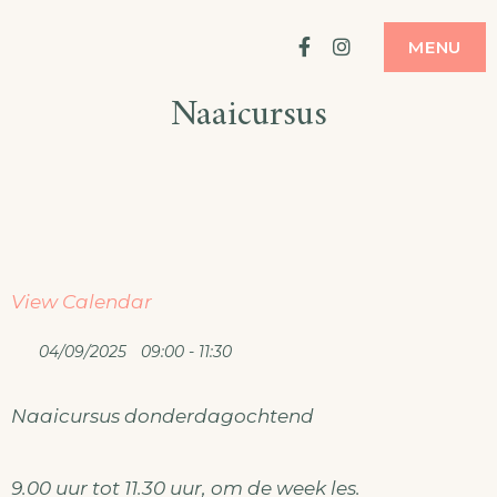
Ga
ATELIER
MODE MAKEN
Facebook
Instagram
MENU
naar
Naaicursus
de
inhoud
View Calendar
04/09/2025
09:00 - 11:30
Naaicursus donderdagochtend
9.00 uur tot 11.30 uur, om de week les.