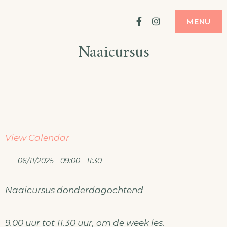
Ga
ATELIER
MODE MAKEN
Facebook
Instagram
MENU
naar
Naaicursus
de
inhoud
View Calendar
06/11/2025
09:00 - 11:30
Naaicursus donderdagochtend
9.00 uur tot 11.30 uur, om de week les.