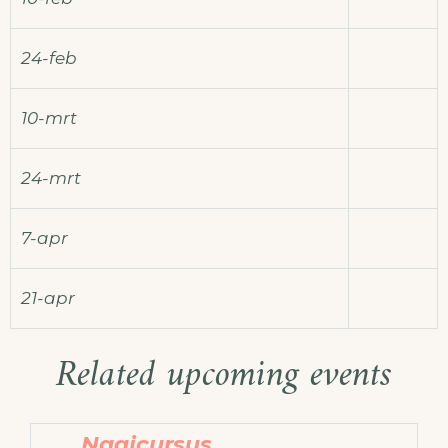
24-feb
10-mrt
24-mrt
7-apr
21-apr
Related upcoming events
Naaicursus