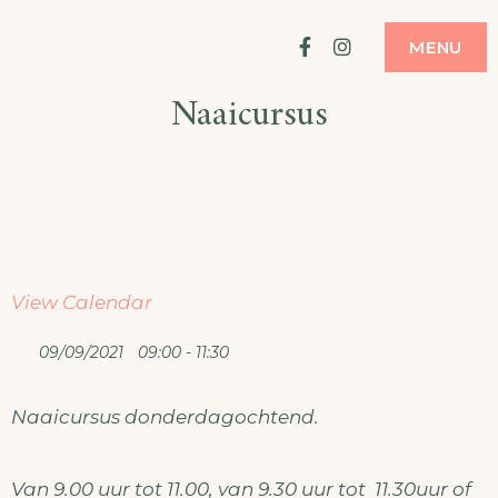
Ga
ATELIER
MODE MAKEN
Facebook
Instagram
MENU
naar
Naaicursus
de
inhoud
View Calendar
09/09/2021
09:00 - 11:30
Naaicursus donderdagochtend.
Van 9.00 uur tot 11.00, van 9.30 uur tot 11.30uur of