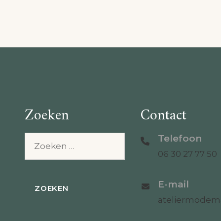
Zoeken
Contact
Telefoon
Zoeken
naar:
06 30 27 77 50
E-mail
ateliermode