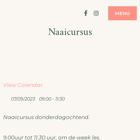
Ga
ATELIER
MODE MAKEN
Facebook
Instagram
MENU
naar
Naaicursus
de
inhoud
View Calendar
07/09/2023
09:00 - 11:30
Naaicursus donderdagochtend.
9.00uur tot 11.30 uur, om de week les.