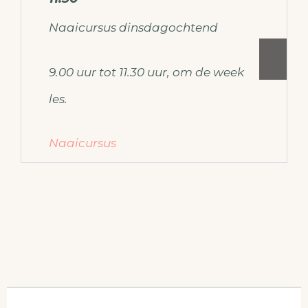
Naaicursus dinsdagochtend
9.00 uur tot 11.30 uur, om de week
les.
Naaicursus
Voor meer informatie over de
naaicursus mail dan naar
ateliermodemaken@gmail.com