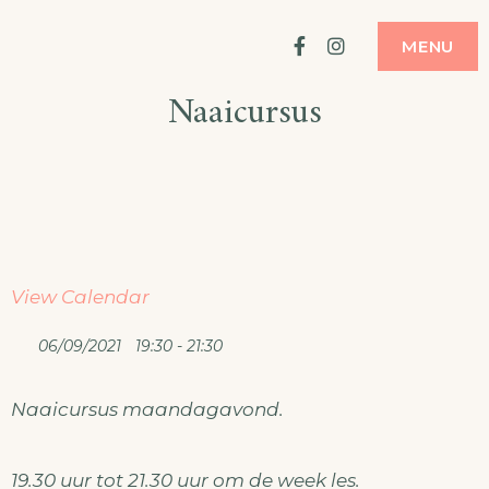
Ga
ATELIER
MODE MAKEN
Facebook
Instagram
MENU
naar
Naaicursus
de
inhoud
View Calendar
06/09/2021
19:30 - 21:30
Naaicursus maandagavond.
19.30 uur tot 21.30 uur om de week les.