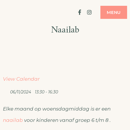
Ga
ATELIER
MODE MAKEN
Facebook
Instagram
MENU
naar
Naailab
de
inhoud
View Calendar
06/11/2024
13:30 - 16:30
Elke maand op woensdagmiddag is er een
naailab
voor kinderen vanaf groep 6 t/m 8 .