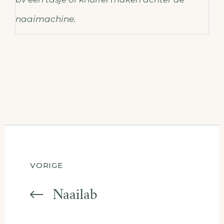
naaimachine.
Berichtnavigatie
VORIGE
Naailab