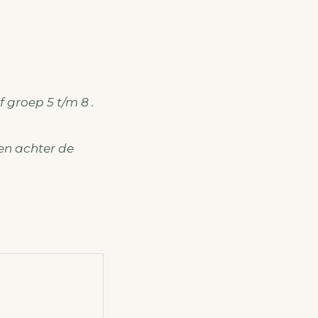
 groep 5 t/m 8 .
en achter de
Naaicursus
01/09/2026 19:30 - 01/09/2
Naaicursus dinsdagavond