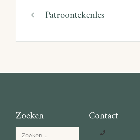
Berichtnavigatie
Patroontekenles
Zoeken
Contact
Zoeken
naar: