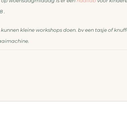
 op woensdagmiddag is er een
naailab
voor kinder
8 .
 kunnen kleine workshops doen. bv een tasje of knuf
aaimachine.