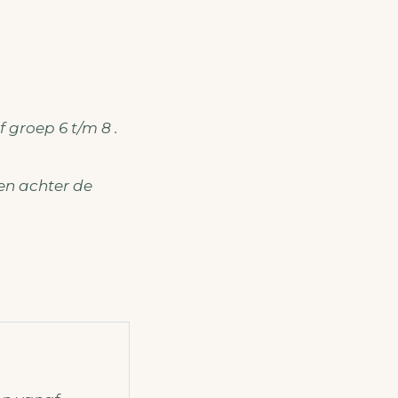
 groep 6 t/m 8 .
en achter de
Naailab voor kindere
07/10/2026 13:30 - 07/10/2