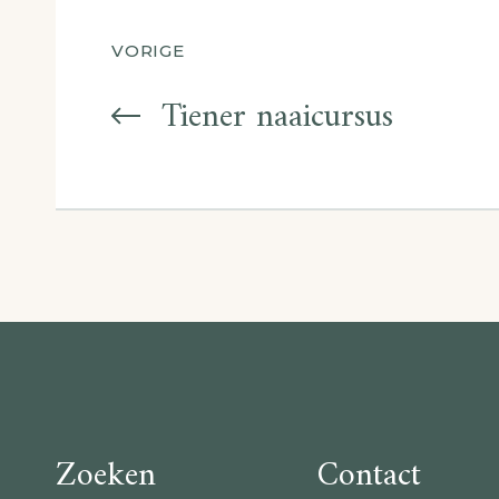
Berichtnavigatie
VORIGE
Tiener naaicursus
Zoeken
Contact