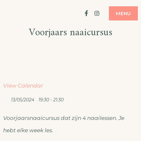
Ga
ATELIER
MODE MAKEN
Facebook
Instagram
MENU
naar
Voorjaars naaicursus
de
inhoud
View Calendar
13/05/2024
19:30 - 21:30
Voorjaarsnaaicursus dat zijn 4 naailessen. Je
hebt elke week les.