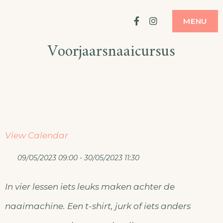
Ga
ATELIER
MODE MAKEN
Facebook
Instagram
MENU
naar
Voorjaarsnaaicursus
de
inhoud
View Calendar
09/05/2023 09:00 - 30/05/2023 11:30
In vier lessen iets leuks maken achter de
naaimachine. Een t-shirt, jurk of iets anders