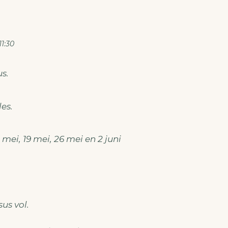
11:30
s.
les.
ei, 19 mei, 26 mei en 2 juni
us vol.