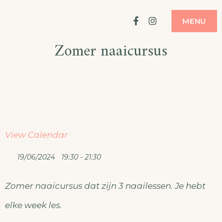
Ga
ATELIER
MODE MAKEN
Facebook
Instagram
MENU
naar
Zomer naaicursus
de
inhoud
View Calendar
19/06/2024
19:30 - 21:30
Zomer naaicursus dat zijn 3 naailessen. Je hebt
elke week les.