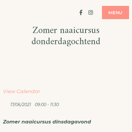
Ga
ATELIER
MODE MAKEN
Facebook
Instagram
MENU
naar
Zomer naaicursus
de
donderdagochtend
inhoud
View Calendar
17/06/2021
09:00 - 11:30
Zomer naaicursus dinsdagavond