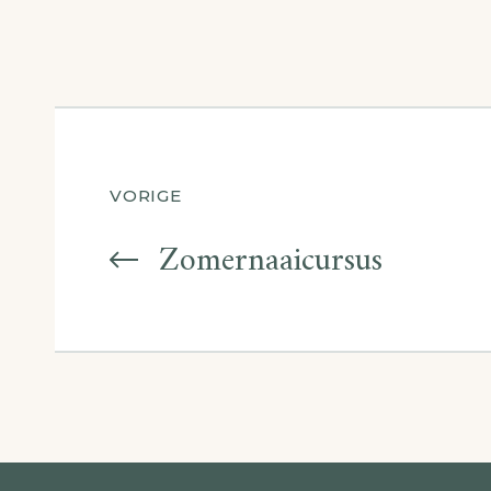
Berichtnavigatie
VORIGE
Zomernaaicursus