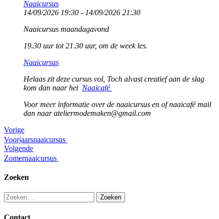
Naaicursus
14/09/2026 19:30 - 14/09/2026 21:30
Naaicursus maandagavond
19.30 uur tot 21.30 uur, om de week les.
Naaicursus
Helaas zit deze cursus vol, Toch alvast creatief aan de slag
kom dan naar het
Naaicafé
Voor meer informatie over de naaicursus en of naaicafé mail
dan naar ateliermodemaken@gmail.com
Berichtnavigatie
Vorige
Voorjaarsnaaicursus
Volgende
Zomernaaicursus
Zoeken
Zoeken
naar:
Contact