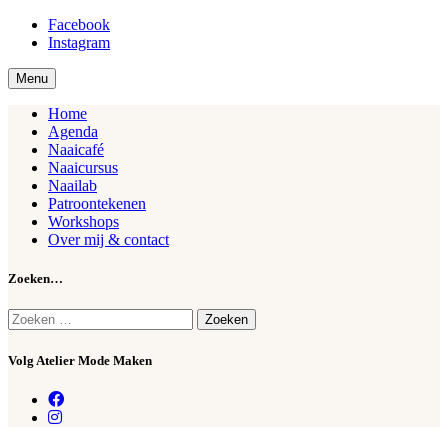
Ga
Facebook
Atelier
Mode Maken
naar
Instagram
de
inhoud
Menu
Home
Agenda
Naaicafé
Naaicursus
Naailab
Patroontekenen
Workshops
Over mij & contact
Zoeken…
Zoeken
naar:
Volg Atelier Mode Maken