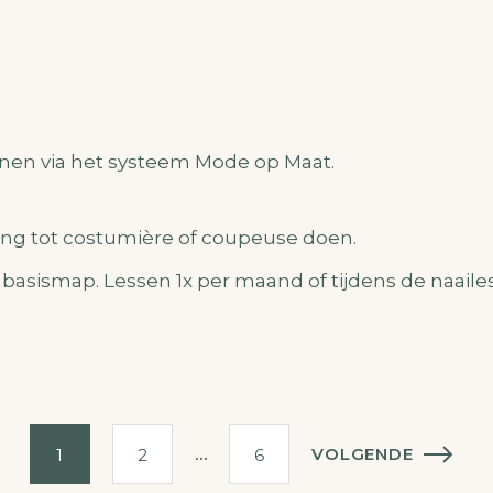
nen via het systeem Mode op Maat.
ing tot costumière of coupeuse doen.
n basismap. Lessen 1x per maand of tijdens de naaile
…
VOLGENDE
1
2
6