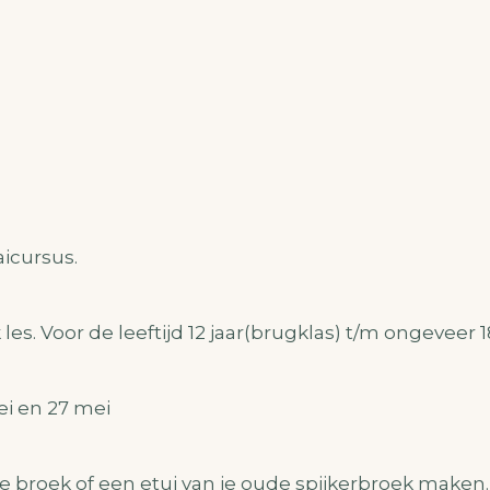
aicursus.
les. Voor de leeftijd 12 jaar(brugklas) t/m ongeveer 1
ei en 27 mei
ide broek of een etui van je oude spijkerbroek maken