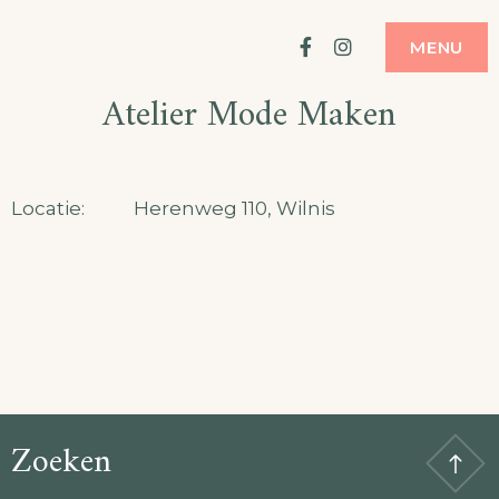
Ga
ATELIER
MODE MAKEN
Facebook
Instagram
MENU
naar
Atelier Mode Maken
de
inhoud
Locatie:
Herenweg 110, Wilnis
Zoeken