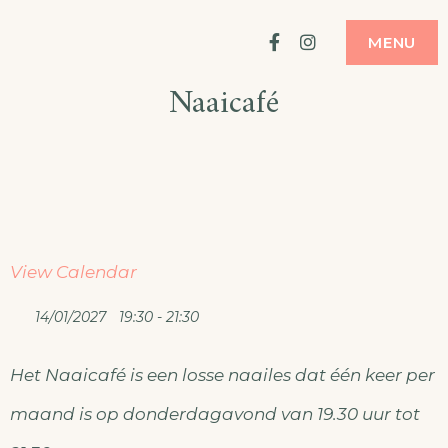
Ga
ATELIER
MODE MAKEN
Facebook
Instagram
MENU
naar
Naaicafé
de
inhoud
View Calendar
14/01/2027
19:30 - 21:30
Het Naaicafé is een losse naailes dat één keer per
maand is op donderdagavond van 19.30 uur tot