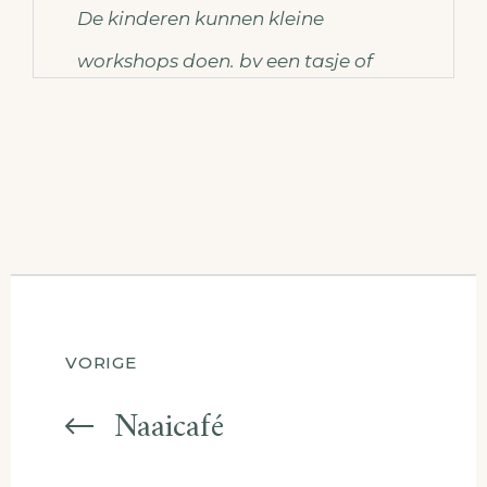
De kinderen kunnen kleine
workshops doen. bv een tasje of
knuffel maken achter de
naaimachine.
Berichtnavigatie
VORIGE
Naaicafé