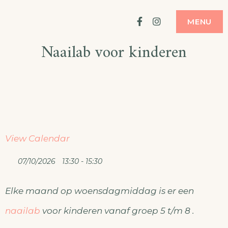
Ga
ATELIER
MODE MAKEN
Facebook
Instagram
MENU
naar
Naailab voor kinderen
de
inhoud
View Calendar
07/10/2026
13:30 - 15:30
Elke maand op woensdagmiddag is er een
naailab
voor kinderen vanaf groep 5 t/m 8 .