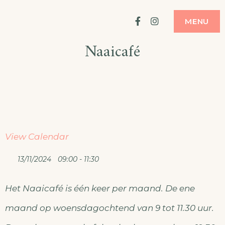
Ga
ATELIER
MODE MAKEN
Facebook
Instagram
MENU
naar
Naaicafé
de
inhoud
View Calendar
13/11/2024
09:00 - 11:30
Het Naaicafé is één keer per maand. De ene
maand op woensdagochtend van 9 tot 11.30 uur.