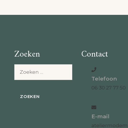
Zoeken
Contact
Zoeken
naar:
Telefoon
06 30 27 77 50
E-mail
ateliermode