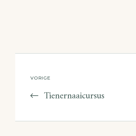
ateliermo
Berichtnavigatie
VORIGE
Tienernaaicursus