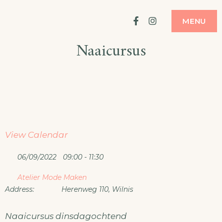
Ga
ATELIER
MODE MAKEN
Facebook
Instagram
MENU
naar
Naaicursus
de
inhoud
View Calendar
06/09/2022
09:00 - 11:30
Atelier Mode Maken
Address:
Herenweg 110, Wilnis
Naaicursus dinsdagochtend