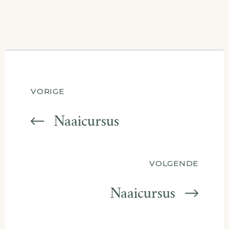
ateliermodemaken@gmail.com
Berichtnavigatie
VORIGE
Naaicursus
VOLGENDE
Naaicursus