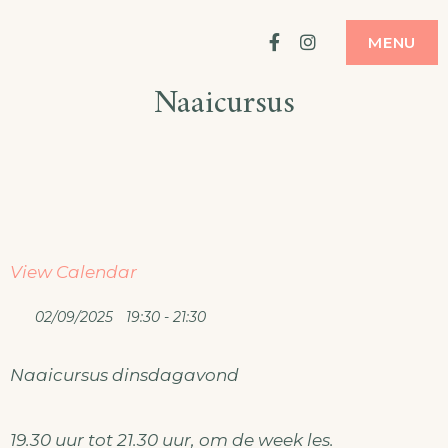
Ga
ATELIER
MODE MAKEN
Facebook
Instagram
MENU
naar
Naaicursus
de
inhoud
View Calendar
02/09/2025
19:30 - 21:30
Naaicursus dinsdagavond
19.30 uur tot 21.30 uur, om de week les.