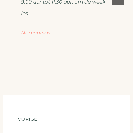
9.00 uur tot 11.30 uur, om de week
les.
Naaicursus
Voor meer informatie over de
naaicursus mail dan naar
ateliermodemaken@gmail.com
Berichtnavigatie
VORIGE