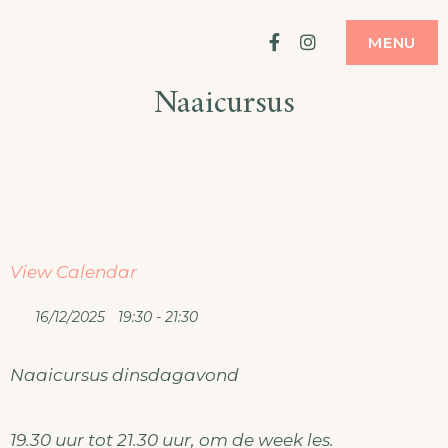
Ga
ATELIER
MODE MAKEN
Facebook
Instagram
MENU
naar
Naaicursus
de
inhoud
View Calendar
16/12/2025
19:30 - 21:30
Naaicursus dinsdagavond
19.30 uur tot 21.30 uur, om de week les.