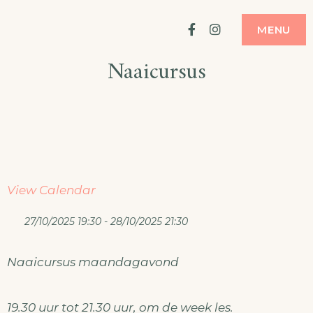
Ga
ATELIER
MODE MAKEN
Facebook
Instagram
MENU
naar
Naaicursus
de
inhoud
View Calendar
27/10/2025 19:30 - 28/10/2025 21:30
Naaicursus maandagavond
19.30 uur tot 21.30 uur, om de week les.