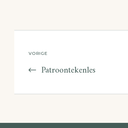
Berichtnavigatie
VORIGE
Patroontekenles