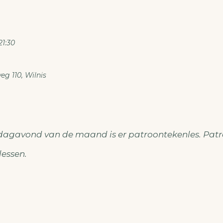
21:30
g 110, Wilnis
rdagavond van de maand is er patroontekenles. Pat
lessen.