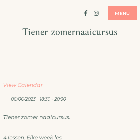
Ga
ATELIER
MODE MAKEN
Facebook
Instagram
MENU
naar
Tiener zomernaaicursus
de
inhoud
View Calendar
06/06/2023
18:30 - 20:30
Tiener zomer naaicursus.
4 lessen. Elke week les.