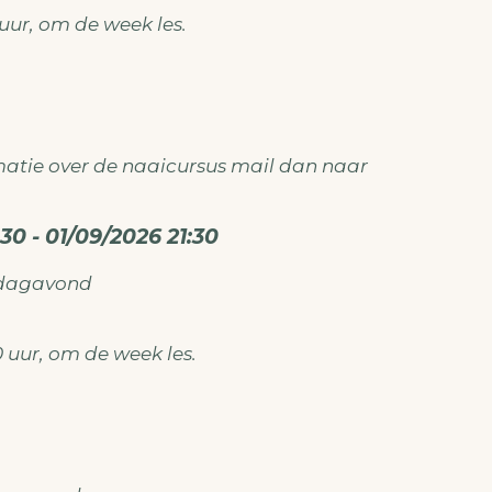
0 uur, om de week les.
atie over de naaicursus mail dan naar
ken@gmail.com
30 - 01/09/2026 21:30
sdagavond
30 uur, om de week les.