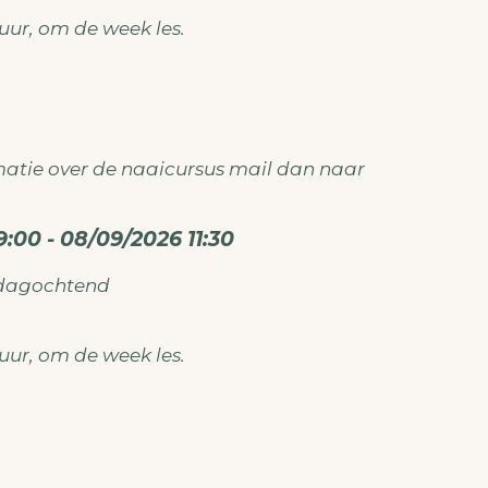
ken@gmail.com
0 uur, om de week les.
atie over de naaicursus mail dan naar
ken@gmail.com
:00 - 08/09/2026 11:30
sdagochtend
0 uur, om de week les.