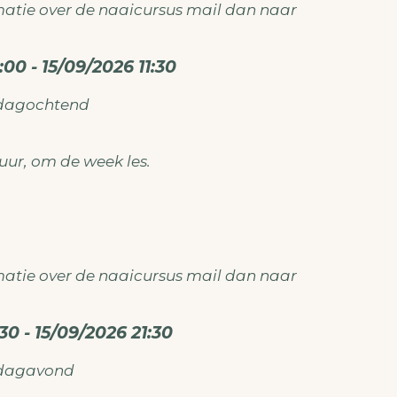
atie over de naaicursus mail dan naar
ken@gmail.com
00 - 15/09/2026 11:30
sdagochtend
0 uur, om de week les.
atie over de naaicursus mail dan naar
ken@gmail.com
30 - 15/09/2026 21:30
sdagavond