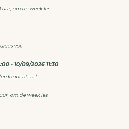
ken@gmail.com
30 uur, om de week les.
ursus vol.
:00 - 10/09/2026 11:30
tief aan de slag, kom dan naar het
Naaicafé
derdagochtend
atie over de naaicursus en of naaicafé mail dan na
ken@gmail.com
0 uur, om de week les.