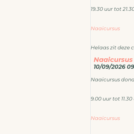
ateliermodema
19.30 uur tot 21.
Naaicursus
Helaas zit deze c
Naaicursus
10/09/2026 09
Toch alvast crea
Naaicursus don
Voor meer inform
ateliermodema
9.00 uur tot 11.3
Naaicursus