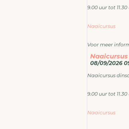
ateliermodema
9.00 uur tot 11.3
Naaicursus
Voor meer inform
Naaicursus
ateliermodema
08/09/2026 09
Naaicursus din
9.00 uur tot 11.3
Naaicursus