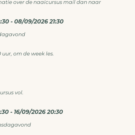
atie over de naaicursus mail dan naar
ken@gmail.com
:30 - 08/09/2026 21:30
sdagavond
30 uur, om de week les.
ursus vol.
:30 - 16/09/2026 20:30
tief aan de slag, kom dan naar het
Naaicafé
nsdagavond
atie over de naaicursus en of naaicafé mail dan na