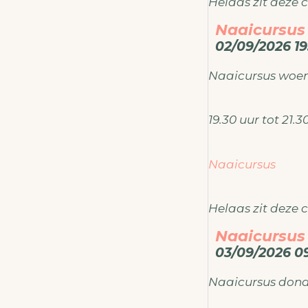
Helaas zit deze c
Naaicursus
02/09/2026 19
Toch alvast crea
Naaicursus woe
Voor meer inform
ateliermodema
19.30 uur tot 21.
Naaicursus
Helaas zit deze c
Naaicursus
03/09/2026 09
Toch alvast crea
Naaicursus don
Voor meer inform