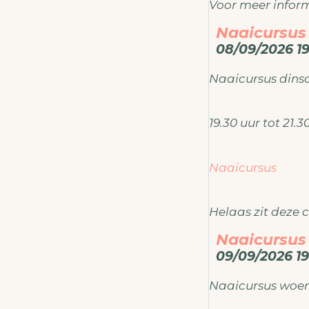
Voor meer inform
Naaicursus
ateliermodema
08/09/2026 19
Naaicursus din
19.30 uur tot 21.
Naaicursus
Helaas zit deze c
Naaicursus
09/09/2026 19
Toch alvast crea
Naaicursus woe
Voor meer inform