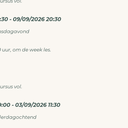
ursus vol.
:30 - 09/09/2026 20:30
tief aan de slag, kom dan naar het
Naaicafé
nsdagavond
atie over de naaicursus en of naaicafé mail dan na
ken@gmail.com
30 uur, om de week les.
ursus vol.
:00 - 03/09/2026 11:30
tief aan de slag, kom dan naar het
Naaicafé
derdagochtend
atie over de naaicursus en of naaicafé mail dan na