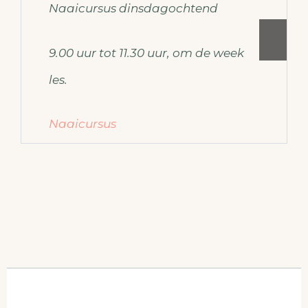
Naaicursus dinsdagochtend
9.00 uur tot 11.30 uur, om de week
les.
Naaicursus
Voor meer informatie over de
naaicursus mail dan naar
ateliermodemaken@gmail.com