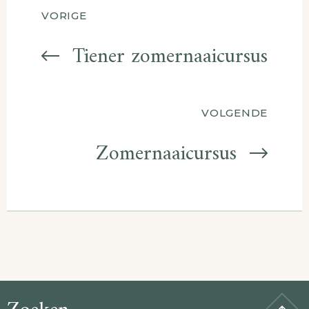
Berichtnavigatie
VORIGE
Tiener zomernaaicursus
VOLGENDE
Zomernaaicursus