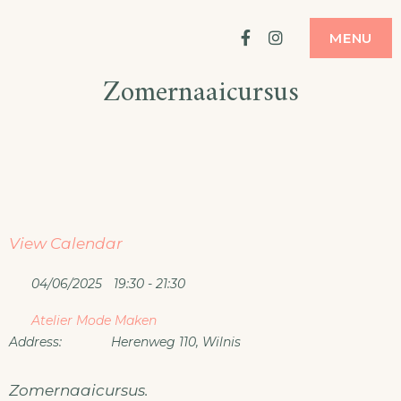
Ga
ATELIER
MODE MAKEN
Facebook
Instagram
MENU
naar
Zomernaaicursus
de
inhoud
View Calendar
04/06/2025
19:30 - 21:30
Atelier Mode Maken
Address:
Herenweg 110, Wilnis
Zomernaaicursus.